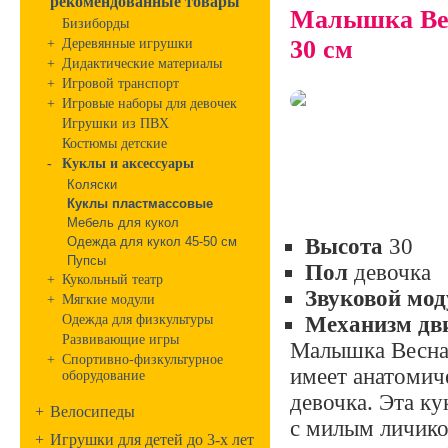
рекомендованные товары
Малышка Вес
Бизиборды
30 см
+
Деревянные игрушки
+
Дидактические материалы
+
Игровой транспорт
+
Игровые наборы для девочек
Игрушки из ПВХ
Костюмы детские
-
Куклы и аксессуары
Коляски
Куклы пластмассовые
Мебель для кукол
Одежда для кукол 45-50 см
Высота
30
Пупсы
Пол
девочка
+
Кукольный театр
Звуковой мод
+
Мягкие модули
Одежда для физкультуры
Механизм дв
Развивающие игры
Малышка Весна 
+
Спортивно-физкультурное
имеет анатомич
оборудование
девочка. Эта ку
+
Велосипеды
с милым личико
+
Игрушки для детей до 3-х лет