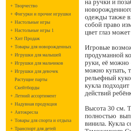
на ручки и поза
+
Творчество
новорожденного
+
Фигурки и прочие игрушки
одежды также в
+
Настольные игры
собой право из
+
Настольные игры 1
цвет глаз может
+
Хит Продаж
Игровые возмож
+
Товары для новорожденных
продуманной ко
+
Игрушки для малышей
руки, её можно 
+
Игрушки для мальчиков
можно купать, т
+
Игрушки для девочек
рельефный куко
Растущие парты
кукла подходит
Скейтборды
действий ребёнк
+
Летний ассортимент
+
Надувная продукция
Высота 30 см. 
+
Автокресла
полностью выпо
+
Товары для спорта и отдыха
винила. Кукла 
+
Транспорт для детей