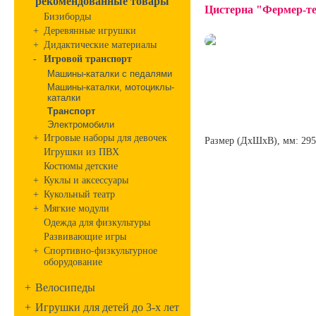
рекомендованные товары
Цистерна "Фермер-те
Бизиборды
+
Деревянные игрушки
+
Дидактические материалы
-
Игровой транспорт
Машины-каталки с педалями
Машины-каталки, мотоциклы-
каталки
Транспорт
Электромобили
+
Игровые наборы для девочек
Размер (ДхШхВ), мм: 29
Игрушки из ПВХ
Костюмы детские
+
Куклы и аксессуары
+
Кукольный театр
+
Мягкие модули
Одежда для физкультуры
Развивающие игры
+
Спортивно-физкультурное
оборудование
+
Велосипеды
+
Игрушки для детей до 3-х лет