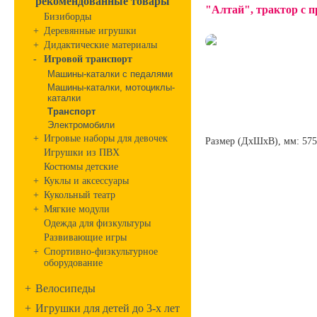
рекомендованные товары
"Алтай", трактор с 
Бизиборды
+
Деревянные игрушки
+
Дидактические материалы
-
Игровой транспорт
Машины-каталки с педалями
Машины-каталки, мотоциклы-
каталки
Транспорт
Электромобили
+
Игровые наборы для девочек
Размер (ДхШхВ), мм: 57
Игрушки из ПВХ
Костюмы детские
+
Куклы и аксессуары
+
Кукольный театр
+
Мягкие модули
Одежда для физкультуры
Развивающие игры
+
Спортивно-физкультурное
оборудование
+
Велосипеды
+
Игрушки для детей до 3-х лет