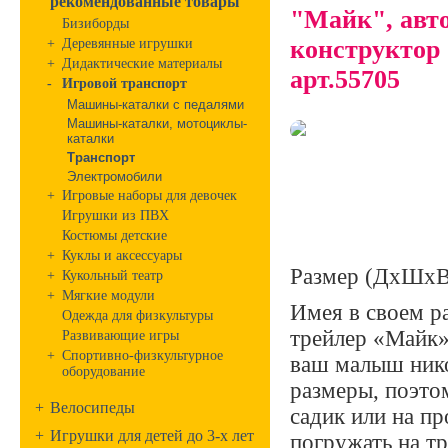
рекомендованные товары
"Майк", авто
Бизиборды
конструктор 
+
Деревянные игрушки
+
Дидактические материалы
арт.55705
-
Игровой транспорт
Машины-каталки с педалями
Машины-каталки, мотоциклы-
каталки
Транспорт
Электромобили
+
Игровые наборы для девочек
Игрушки из ПВХ
Костюмы детские
+
Куклы и аксессуары
Размер (ДхШхВ
+
Кукольный театр
+
Мягкие модули
Имея в своем р
Одежда для физкультуры
трейлер «Майк»
Развивающие игры
+
Спортивно-физкультурное
ваш малыш нико
оборудование
размеры, поэтом
+
Велосипеды
садик или на п
+
Игрушки для детей до 3-х лет
погружать на т