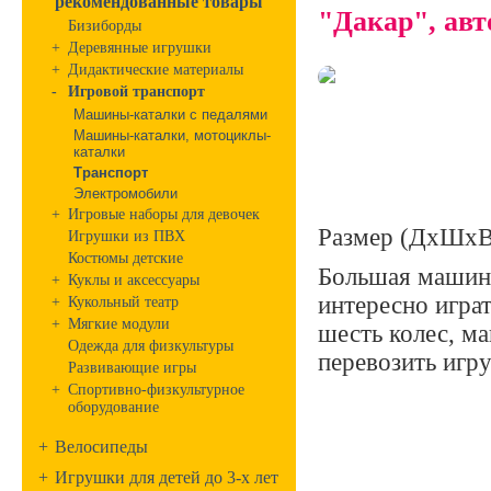
рекомендованные товары
"Дакар", авт
Бизиборды
+
Деревянные игрушки
+
Дидактические материалы
-
Игровой транспорт
Машины-каталки с педалями
Машины-каталки, мотоциклы-
каталки
Транспорт
Электромобили
+
Игровые наборы для девочек
Размер (ДхШхВ
Игрушки из ПВХ
Костюмы детские
Большая машина
+
Куклы и аксессуары
интересно играт
+
Кукольный театр
+
Мягкие модули
шесть колес, м
Одежда для физкультуры
перевозить игр
Развивающие игры
+
Спортивно-физкультурное
оборудование
+
Велосипеды
+
Игрушки для детей до 3-х лет