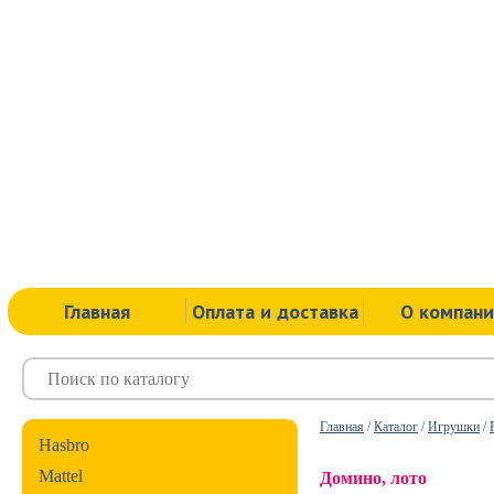
Главная
Оплата и доставка
О компан
Главная
/
Каталог
/
Игрушки
/
Hasbro
Mattel
Домино, лото