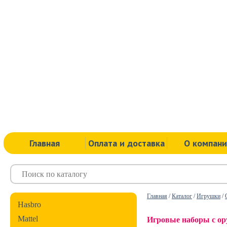
Главная
Оплата и доставка
О компан
Главная
/
Каталог
/
Игрушки
/
Hasbro
Mattel
Игровые наборы с о