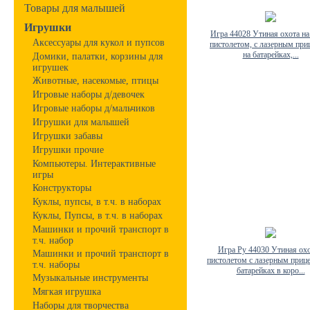
Товары для малышей
Игрушки
Игра 44028 Утиная охота на
Аксессуары для кукол и пупсов
пистолетом, с лазерным при
на батарейках,...
Домики, палатки, корзины для
игрушек
Животные, насекомые, птицы
Игровые наборы д/девочек
Игровые наборы д/мальчиков
Игрушки для малышей
Игрушки забавы
Игрушки прочие
Компьютеры. Интерактивные
игры
Конструкторы
Куклы, пупсы, в т.ч. в наборах
Куклы, Пупсы, в т.ч. в наборах
Машинки и прочий транспорт в
т.ч. набор
Игра Ру 44030 Утиная охо
Машинки и прочий транспорт в
пистолетом с лазерным приц
т.ч. наборы
батарейках в коро...
Музыкальные инструменты
Мягкая игрушка
Наборы для творчества