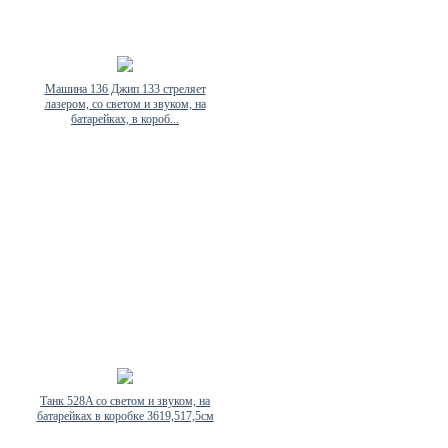
Машина 136 Джип 133 стреляет
лазером, со светом и звуком, на
батарейках, в короб...
Танк 528A со светом и звуком, на
батарейках в коробке 3619,517,5см