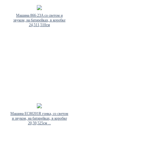
Машина 866-23A со светом и
звуком, на батарейках, в коробке
24,511,510см
Машина EC80201R гонка, со светом
и звуком, на батарейках, в коробке
20,59,525см ...