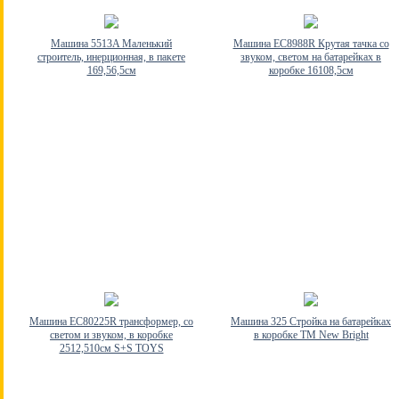
Машина 5513A Маленький
Машина EC8988R Крутая тачка со
строитель, инерционная, в пакете
звуком, светом на батарейках в
169,56,5см
коробке 16108,5см
Машина EC80225R трансформер, со
Машина 325 Стройка на батарейках
светом и звуком, в коробке
в коробке ТМ New Bright
2512,510см S+S TOYS