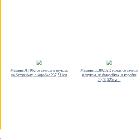
Машина JH-962 со светом и звуком,
Машина EC80202R гонка, со светом
на батарейках, в коробке 237,511см
и звуком, на батарейках, в коробке
20,59,525см ...