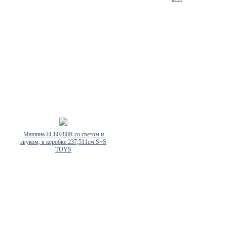
Машина EC80280R со светом и
звуком, в коробке 237,511см S+S
TOYS