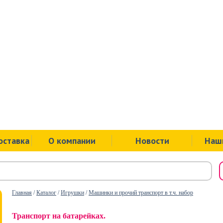
ул.Советск
пр.Ленина
ул.Ложева
ул.Юбилей
оставка
О компании
Новости
Наш
Главная
/
Каталог
/
Игрушки
/
Машинки и прочий транспорт в т.ч. набор
Транспорт на батарейках.