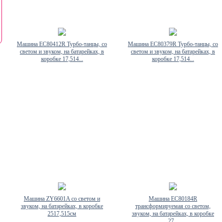
Машина EC80412R Турбо-танцы, со
Машина EC80379R Турбо-танцы, со
светом и звуком, на батарейках, в
светом и звуком, на батарейках, в
коробке 17,514...
коробке 17,514...
Машина ZY6601A со светом и
Машина EC80184R
звуком, на батарейках, в коробке
трансформируемая со светом,
2517,515см
звуком, на батарейках, в коробке
27...