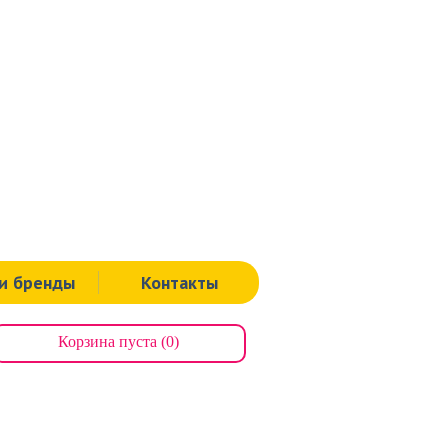
Тула
ая, д.60.
Тел.: 8 (4872) 311-939
, д.112.
Тел.: 8 (000) 00-00-00
я, д.125а.
Тел.: 8 (4872) 71-64-43
Щекино
ная, д.19.
Тел.: 8 (48751) 9-00-91
и бренды
Контакты
Корзина пуста (0)