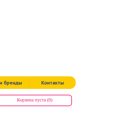
Тула
ая, д.60.
Тел.: 8 (4872) 311-939
, д.112.
Тел.: 8 (000) 00-00-00
я, д.125а.
Тел.: 8 (4872) 71-64-43
Щекино
ная, д.19.
Тел.: 8 (48751) 9-00-91
и бренды
Контакты
Корзина пуста (0)