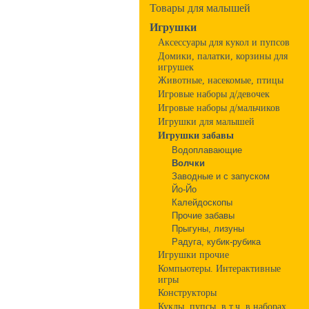
Товары для малышей
Игрушки
Аксессуары для кукол и пупсов
Домики, палатки, корзины для
игрушек
Животные, насекомые, птицы
Игровые наборы д/девочек
Игровые наборы д/мальчиков
Игрушки для малышей
Игрушки забавы
Водоплавающие
Волчки
Заводные и с запуском
Йо-Йо
Калейдоскопы
Прочие забавы
Прыгуны, лизуны
Радуга, кубик-рубика
Игрушки прочие
Компьютеры. Интерактивные
игры
Конструкторы
Куклы, пупсы, в т.ч. в наборах