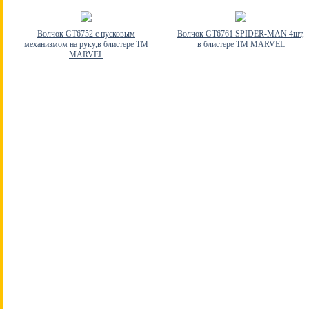
Волчок GT6752 с пусковым
Волчок GT6761 SPIDER-MAN 4шт,
механизмом на руку,в блистере ТМ
в блистере ТМ MARVEL
MARVEL