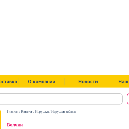
ул.Советск
пр.Ленина
ул.Ложева
ул.Юбилей
оставка
О компании
Новости
Наш
Главная
/
Каталог
/
Игрушки
/
Игрушки забавы
Волчки