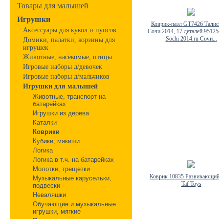
Товары для малышей
Игрушки
Коврик-пазл GT7426 Тали
Аксессуары для кукол и пупсов
Сочи 2014, 17 деталей 9512
Sochi 2014.ru Сочи...
Домики, палатки, корзины для
игрушек
Животные, насекомые, птицы
Игровые наборы д/девочек
Игровые наборы д/мальчиков
Игрушки для малышей
Животные, транспорт на
батарейках
Игрушки из дерева
Каталки
Коврики
Кубики, мякиши
Логика
Логика в т.ч. на батарейках
Молотки, трещетки
Коврик 10835 Развивающий 
Музыкальные карусельки,
Taf Toys
подвески
Неваляшки
Обучающие и музыкальные
игрушки, мягкие