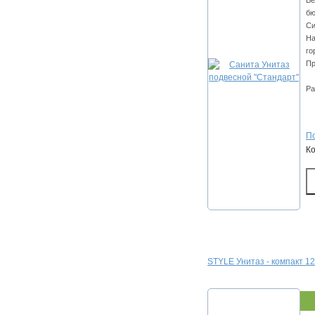
Ве
бю
Си
На
го
Пр
Ра
По
К
STYLE Унитаз - компакт 1