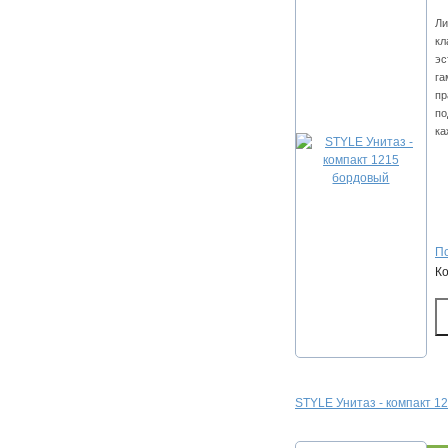
Ли
кл
эс
га
пр
по
ка
По
К
STYLE Унитаз - компакт 1