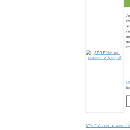
Ли
кл
эс
га
пр
по
ка
По
К
STYLE Унитаз - компакт 1