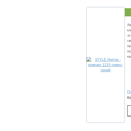
Ли
кл
эс
га
пр
по
ка
По
К