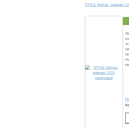
STYLE Унитаз - компакт 1
Ли
кл
эс
га
пр
по
ка
По
К