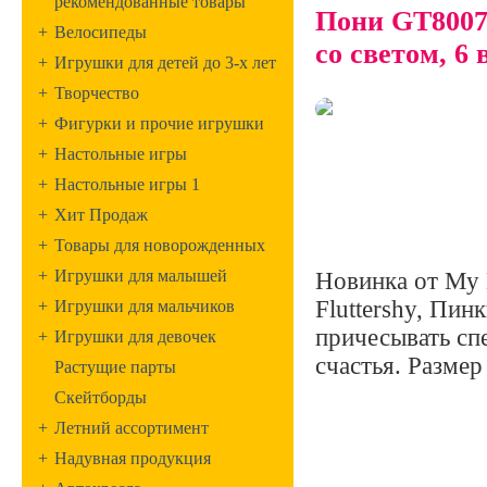
рекомендованные товары
Пони GT8007 
+
Велосипеды
со светом, 6
+
Игрушки для детей до 3-х лет
+
Творчество
+
Фигурки и прочие игрушки
+
Настольные игры
+
Настольные игры 1
+
Хит Продаж
+
Товары для новорожденных
+
Игрушки для малышей
Новинка от My L
Fluttershy, Пин
+
Игрушки для мальчиков
причесывать сп
+
Игрушки для девочек
счастья. Размер
Растущие парты
Скейтборды
+
Летний ассортимент
+
Надувная продукция