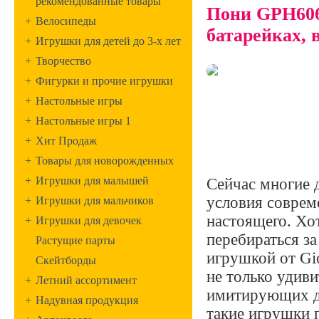
рекомендованные товары
Пони GPH606
+
Велосипеды
батарейках, 
+
Игрушки для детей до 3-х лет
+
Творчество
+
Фигурки и прочие игрушки
+
Настольные игры
+
Настольные игры 1
+
Хит Продаж
+
Товары для новорожденных
+
Игрушки для малышей
Сейчас многие 
условия соврем
+
Игрушки для мальчиков
настоящего. Хот
+
Игрушки для девочек
перебираться з
Растущие парты
игрушкой от Gio
Скейтборды
не только удиви
+
Летний ассортимент
имитирующих дв
+
Надувная продукция
такие игрушки 