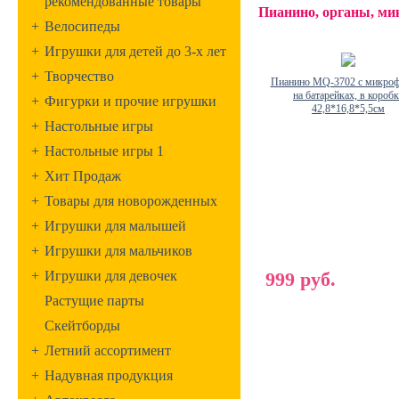
рекомендованные товары
Пианино, органы, м
+
Велосипеды
+
Игрушки для детей до 3-х лет
+
Творчество
Пианино MQ-3702 с микро
на батарейках, в коробк
+
Фигурки и прочие игрушки
42,8*16,8*5,5см
+
Настольные игры
+
Настольные игры 1
+
Хит Продаж
+
Товары для новорожденных
+
Игрушки для малышей
+
Игрушки для мальчиков
+
Игрушки для девочек
999 руб.
Растущие парты
Скейтборды
+
Летний ассортимент
+
Надувная продукция