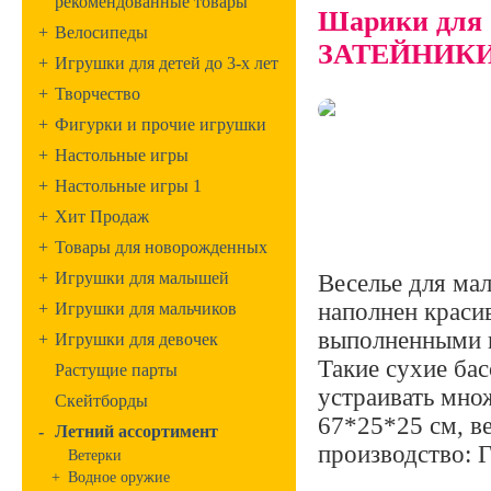
рекомендованные товары
Шарики для 
+
Велосипеды
ЗАТЕЙНИК
+
Игрушки для детей до 3-х лет
+
Творчество
+
Фигурки и прочие игрушки
+
Настольные игры
+
Настольные игры 1
+
Хит Продаж
+
Товары для новорожденных
+
Игрушки для малышей
Веселье для ма
наполнен краси
+
Игрушки для мальчиков
выполненными и
+
Игрушки для девочек
Такие сухие бас
Растущие парты
устраивать мно
Скейтборды
67*25*25 см, ве
-
Летний ассортимент
производство: 
Ветерки
+
Водное оружие