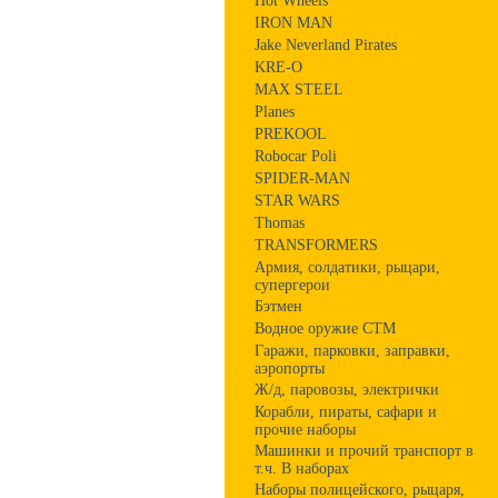
Hot Wheels
IRON MAN
Jake Neverland Pirates
KRE-O
MAX STEEL
Planes
PREKOOL
Robocar Poli
SPIDER-MAN
STAR WARS
Thomas
TRANSFORMERS
Армия, солдатики, рыцари,
супергерои
Бэтмен
Водное оружие СТМ
Гаражи, парковки, заправки,
аэропорты
Ж/д, паровозы, электрички
Корабли, пираты, сафари и
прочие наборы
Машинки и прочий транспорт в
т.ч. В наборах
Наборы полицейского, рыцаря,