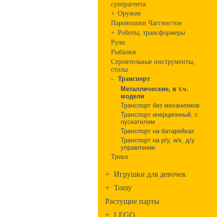
суперагента
+
Оружие
Паровозики Чаггингтон
+
Роботы, трансформеры
Рули
Рыбалки
Строительные инструменты,
столы
-
Транспорт
Металлические, в т.ч.
модели
Транспорт без механизмов
Транспорт инерционный, с
пускателем
Транспорт на батарейках
Транспорт на р/у, и/к, д/у
управлении
Треки
+
Игрушки для девочек
+
Tomy
Растущие парты
+
LEGO