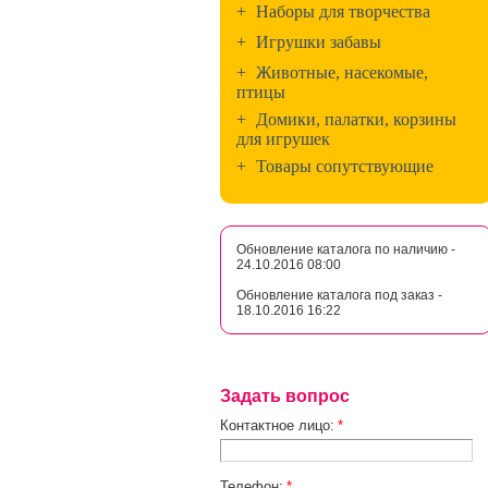
+
Наборы для творчества
+
Игрушки забавы
+
Животные, насекомые,
птицы
+
Домики, палатки, корзины
для игрушек
+
Товары сопутствующие
Обновление каталога по наличию -
24.10.2016 08:00
Обновление каталога под заказ -
18.10.2016 16:22
Задать вопрос
Контактное лицо:
*
Телефон:
*