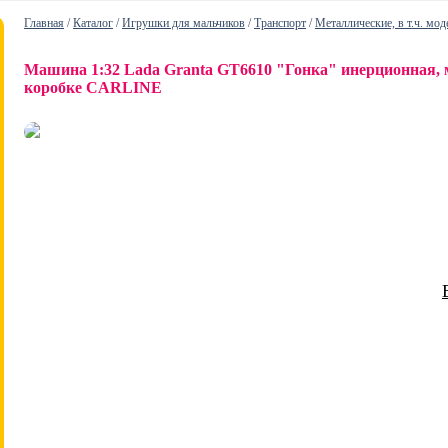
Главная
/
Каталог
/
Игрушки для мальчиков
/
Транспорт
/
Металлические, в т.ч. мод
Машина 1:32 Lada Granta GT6610 "Гонка" инерционная, м
коробке CARLINE