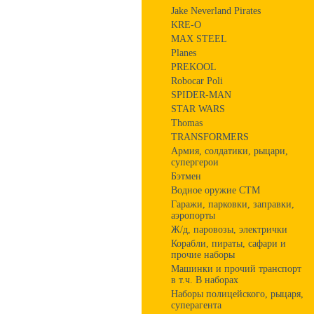
Jake Neverland Pirates
KRE-O
MAX STEEL
Planes
PREKOOL
Robocar Poli
SPIDER-MAN
STAR WARS
Thomas
TRANSFORMERS
Армия, солдатики, рыцари,
супергерои
Бэтмен
Водное оружие СТМ
Гаражи, парковки, заправки,
аэропорты
Ж/д, паровозы, электрички
Корабли, пираты, сафари и
прочие наборы
Машинки и прочий транспорт
в т.ч. В наборах
Наборы полицейского, рыцаря,
суперагента