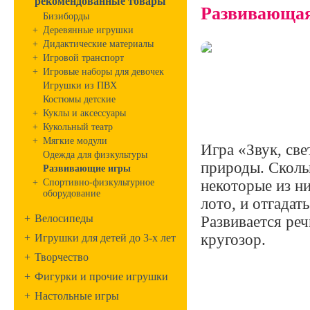
рекомендованные товары
Развивающая 
Бизиборды
+
Деревянные игрушки
+
Дидактические материалы
+
Игровой транспорт
+
Игровые наборы для девочек
Игрушки из ПВХ
Костюмы детские
+
Куклы и аксессуары
+
Кукольный театр
+
Мягкие модули
Игра «Звук, све
Одежда для физкультуры
природы. Сколь
Развивающие игры
+
Спортивно-физкультурное
некоторые из ни
оборудование
лото, и отгадат
+
Велосипеды
Развивается реч
кругозор.
+
Игрушки для детей до 3-х лет
+
Творчество
+
Фигурки и прочие игрушки
+
Настольные игры