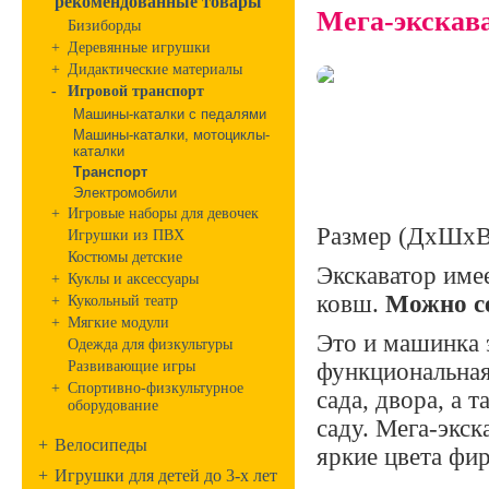
рекомендованные товары
Мега-экскав
Бизиборды
+
Деревянные игрушки
+
Дидактические материалы
-
Игровой транспорт
Машины-каталки с педалями
Машины-каталки, мотоциклы-
каталки
Транспорт
Электромобили
+
Игровые наборы для девочек
Размер (ДхШхВ
Игрушки из ПВХ
Костюмы детские
Экскаватор им
+
Куклы и аксессуары
ковш.
Можно се
+
Кукольный театр
+
Мягкие модули
Это и машинка э
Одежда для физкультуры
Развивающие игры
функциональная
+
Спортивно-физкультурное
сада, двора, а 
оборудование
саду. Мега-экск
+
Велосипеды
яркие цвета 
+
Игрушки для детей до 3-х лет