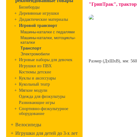
рекомендованные товары
"ГрипТрак", трактор-
Бизиборды
+
Деревянные игрушки
+
Дидактические материалы
-
Игровой транспорт
Машины-каталки с педалями
Машины-каталки, мотоциклы-
каталки
Транспорт
Электромобили
+
Игровые наборы для девочек
Размер (ДхШхВ), мм: 56
Игрушки из ПВХ
Костюмы детские
+
Куклы и аксессуары
+
Кукольный театр
+
Мягкие модули
Одежда для физкультуры
Развивающие игры
+
Спортивно-физкультурное
оборудование
+
Велосипеды
+
Игрушки для детей до 3-х лет