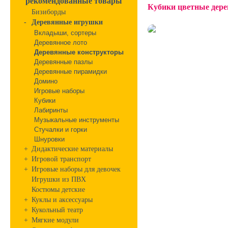
рекомендованные товары
Кубики цветные дере
Бизиборды
-
Деревянные игрушки
Вкладыши, сортеры
Деревянное лото
Деревянные конструкторы
Деревянные пазлы
Деревянные пирамидки
Домино
Игровые наборы
Кубики
Лабиринты
Музыкальные инструменты
Стучалки и горки
Шнуровки
+
Дидактические материалы
+
Игровой транспорт
+
Игровые наборы для девочек
Игрушки из ПВХ
Костюмы детские
+
Куклы и аксессуары
+
Кукольный театр
+
Мягкие модули